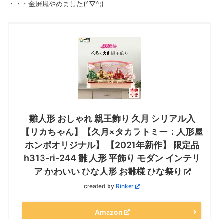
・・・金屏風やめました(^▽^;)
雛人形 おしゃれ 親王飾り 久月 シリアル入
【リカちゃん】【久月×タカラトミー：人形屋
ホンポオリジナル】 【2021年新作】 限定品
h313-ri-244 雛 人形 平飾り モダン インテリ
ア かわいい ひな人形 お雛様 ひな祭り
created by
Rinker
Amazon