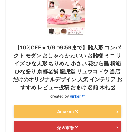
【10%OFF★1/6 09:59まで】雛人形 コンパ
クト モダン おしゃれ かわいい お雛様 ミニ サ
イズ ひな人形 ちりめん 小さい 花びら雛 桐箱
ひな祭り 京都老舗 龍虎堂 リュウコドウ 当店
だけのオリジナルデザイン 人気 インテリア お
すすめ レビュー投稿 おまけ 名前 木札
created by
Rinker
Amazon
楽天市場