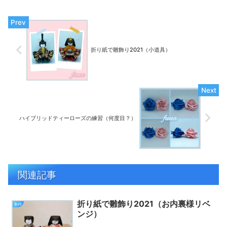
折り紙で雛飾り2021（小道具）
ハイブリッドティーローズの練習（何度目？）
関連記事
折り紙で雛飾り2021（お内裏様リベ
創作
ンジ）