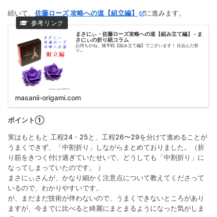
続いて、
佐藤ローズ 攻略への道【組立編】
に進みます。
まさにぃ・佐藤ローズ攻略への道【組み立て編】 - ま
さにぃの折り紙コラム
お待ちかね、後半戦【組み立て編】でございます！ 仕込んだ折
り...
masanii-origami.com
ポイント①
実はもともと 工程24・25と、工程26〜29を分けて進めることが
うまくできず、「中割折り」しながらまとめておりました。（折
り筋をきつく付け過ぎていたせいで、どうしても「中割折り」に
なってしまっていたのです。 ）
まさにぃさんが、かなり細かく注意点について教えてくださって
いるので、わかりやすいです。
が、まだまだ技術が伴わないので、うまくできないところがあり
ますが、今までに比べると綺麗にまとまるようになった気がしま