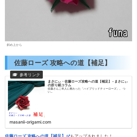
斜め上から
佐藤ローズ 攻略への道【補足】
まさにぃ・佐藤ローズ攻略への道【補足】 - まさにぃ
の折り紙コラム
佐藤さんご本人に教わった「ハイブリッドティーローズ」。 つ
い...
masanii-origami.com
佐藤ローズ 攻略への道【補足】
もアップされました！