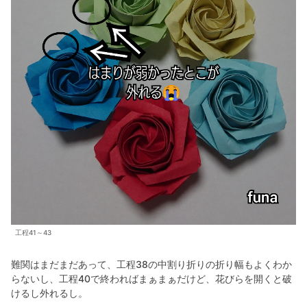
工程41～43
難関はまだまだあって、工程38の中割り折りの折り幅もよくわか
らないし、工程40で終わればまぁまぁだけど、花びらを開くと破
けるし外れるし。