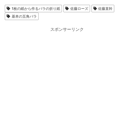
1枚の紙から作るバラの折り紙
佐藤ローズ
佐藤直幹
基本の五角バラ
スポンサーリンク