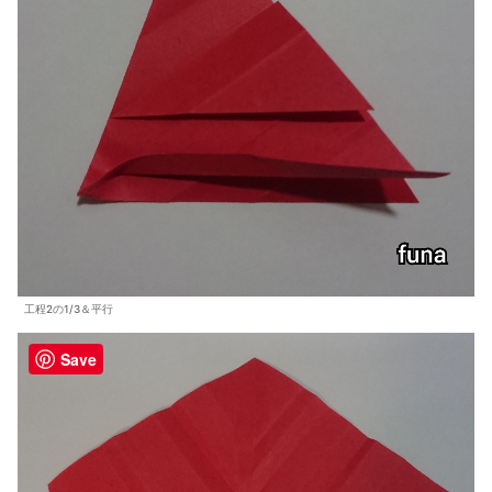
工程2の1/3＆平行
Save