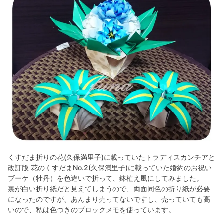
くすだま折りの花(久保満里子)に載っていたトラディスカンチアと
改訂版 花のくすだまNo.2(久保満里子)に載っていた婚約のお祝い
ブーケ（牡丹）を色違いで折って、鉢植え風にしてみました。
裏が白い折り紙だと見えてしまうので、両面同色の折り紙が必要
になったのですが、あんまり売ってないですし、売っていても高
いので、私は色つきのブロックメモを使っています。